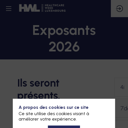
Exposants
2026
Ils seront
4i
présents.
Rencontrez-les !
A propos des cookies sur ce site
7d
Ce site utilise des cookies visant à
améliorer votre expérience.