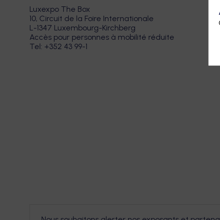
Luxexpo The Box
10, Circuit de la Foire Internationale
L-1347 Luxembourg-Kirchberg
Accès pour personnes à mobilité réduite
Tel: +352 43 99-1
Nous souhaitons alerter nos exposants et partenai