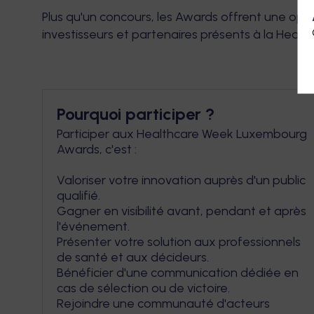
Plus qu'un concours, les Awards offrent une opp
investisseurs et partenaires présents à la Hea
Pourquoi participer ?
Participer aux Healthcare Week Luxembourg
Awards, c'est :
Valoriser votre innovation auprès d'un public
qualifié.
Gagner en visibilité avant, pendant et après
l'événement.
Présenter votre solution aux professionnels
de santé et aux décideurs.
Bénéficier d'une communication dédiée en
cas de sélection ou de victoire.
Rejoindre une communauté d'acteurs