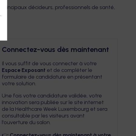
 principaux décideurs, professionnels de santé,
.
Connectez-vous dès maintenant
Il vous suffit de vous connecter à votre
Espace Exposant
et de compléter le
formulaire de candidature en présentant
votre solution.
Une fois votre candidature validée, votre
innovation sera publiée sur le site internet
de la Healthcare Week Luxembourg et sera
consultable par les visiteurs avant
l'ouverture du salon.
👉
Connectez-vous dès maintenant à votre