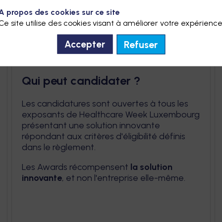
ortunité unique de valoriser votre innovation auprès des
A propos des cookies sur ce site
Ce site utilise des cookies visant à améliorer votre expérience
lthcare Week Luxembourg.
Refuser
Accepter
Qui peut candidater ?
Les candidatures sont ouvertes à tous les
exposants de Healthcare Week Luxembourg
présentant une solution innovante
répondant aux critères d'éligibilité définis
dans le règlement.
Les Awards récompensent
la solution
innovante
, et non l'entreprise elle-même.