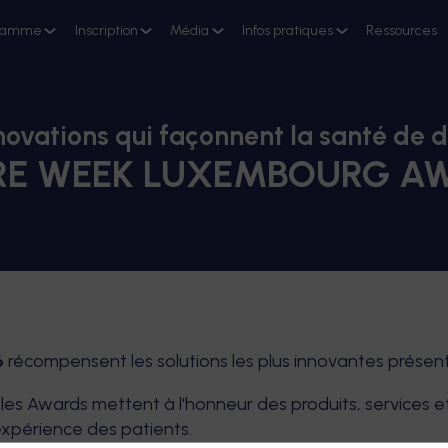
ramme
Inscription
Média
Infos pratiques
Ressources
novations qui façonnent la santé de
RE WEEK LUXEMBOURG AW
6
récompensent les solutions les plus innovantes présen
es Awards mettent à l'honneur des produits, services et
'expérience des patients.