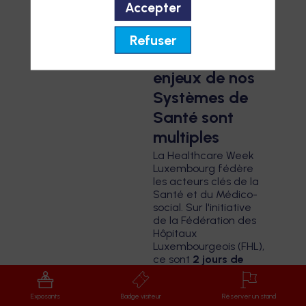
Accepter
Refuser
Parce que les
enjeux de nos
Systèmes de
Santé sont
multiples
La Healthcare Week
Luxembourg fédère
les acteurs clés de la
Santé et du Médico-
social. Sur l'initiative
de la Fédération des
Hôpitaux
Luxembourgeois (FHL),
ce sont
2 jours de
conférences et
débats
avec les
Exposants
Badge visiteur
Réserver un stand
acteurs clés du