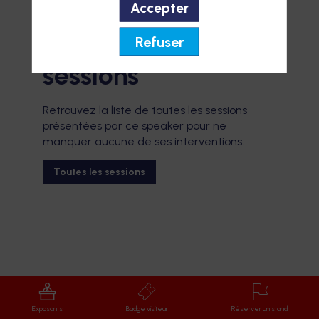
Accepter
Refuser
Ses
sessions
Retrouvez la liste de toutes les sessions
présentées par ce speaker pour ne
manquer aucune de ses interventions.
Toutes les sessions
Exposants
Badge visiteur
Réserver un stand