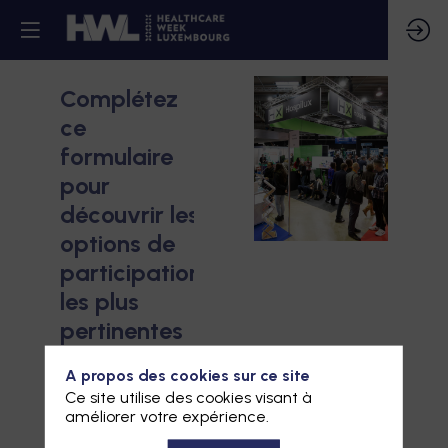
Complétez
ce
formulaire
pour
découvrir les
options de
participation
les plus
pertinentes
pour vous
A propos des cookies sur ce site
Ce site utilise des cookies visant à
*
Prénom
améliorer votre expérience.