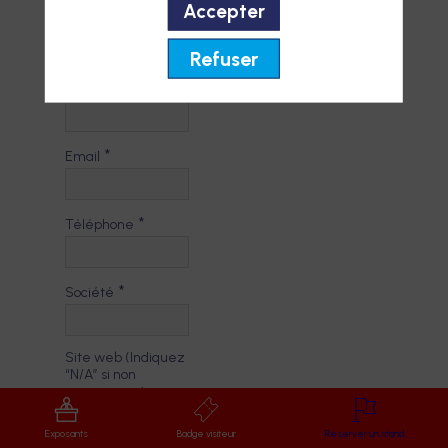
Accepter
*
Nom
Refuser
*
Fonction
*
Email
*
Téléphone
*
Société
Site web (Indiquez
“N/A” si non
*
applicable)
Exposants
Badge visiteur
Réserver un stand