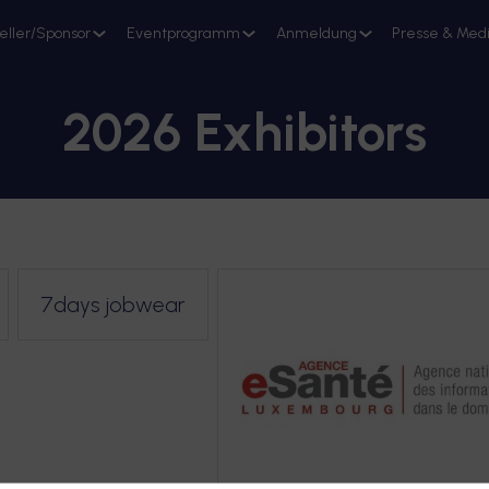
eller/Sponsor
Eventprogramm
Anmeldung
Presse & Med
Stand reservieren
2026 Exhibitors
7days jobwear