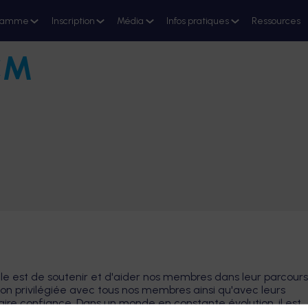
ramme
Inscription
Média
Infos pratiques
Ressources
CM
ale est de soutenir et d'aider nos membres dans leur parcours
on privilégiée avec tous nos membres ainsi qu'avec leurs
faire confiance. Dans un monde en constante évolution, il est