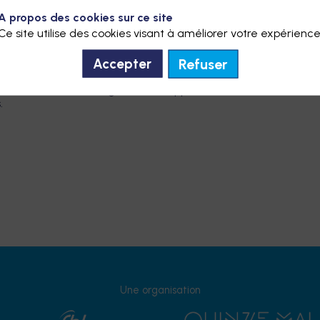
ité. Mais, il est tout aussi essentiel d'évoluer et d'innover af
A propos des cookies sur ce site
Ce site utilise des cookies visant à améliorer votre expérience
Refuser
die luxembourgeoise ou auprès d’une institution d’assurance
Accepter
souscrire à la CMCM. À la CMCM, aucun questionnaire, ni exa
restriction liées à l’âge. Aucun supplément de cotisations ne
.
Une organisation