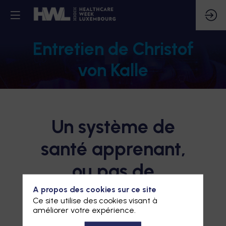
Entretien de Christof
von Kalle
Un système de
santé apprenant,
ou pas de
souveraineté du
A propos des cookies sur ce site
Ce site utilise des cookies visant à
tout
améliorer votre expérience.