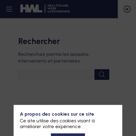
Rechercher
Pré
Recherchez parmis les sessions,
des
intervenants et partenaires
don
A propos des cookies sur ce site
Ce site utilise des cookies visant à
améliorer votre expérience.