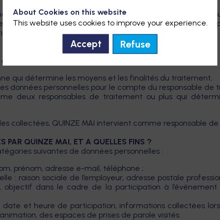
About Cookies on this website
ement des données personnelles (ci-après la « Notice ») a
This website uses cookies to improve your experience.
les traitées et de vous informer sur les traitements opérés 
itre.
Refuse
Accept
 définissent :
e qui détermine les moyens et les finalités du traitement,
 les données personnelles pour le compte du responsable de 
mme deux responsables de traitement ou plus qui détermin
les collectées, QUINZE MAI intervient comme responsable de
PAR QUINZE MAI, ET A QUELLES FINS ?
catégories suivantes de données personnelles :
, nom, prénom, adresse e-mail, téléphone ;
lle : raison sociale de l’employeur, adresse postale profession
at, objectif dans le cadre de la participation à l’événem
 date et heure de participation, informations collectées lor
animation, des espaces de prises de parole visités.