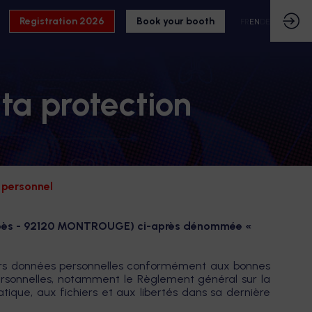
Registration 2026
Book your booth
FR
EN
DE
ta protection
e personnel
rbès - 92120 MONTROUGE) ci-après dénommée «
leurs données personnelles conformément aux bonnes
personnelles, notamment le Règlement général sur la
atique, aux fichiers et aux libertés dans sa dernière