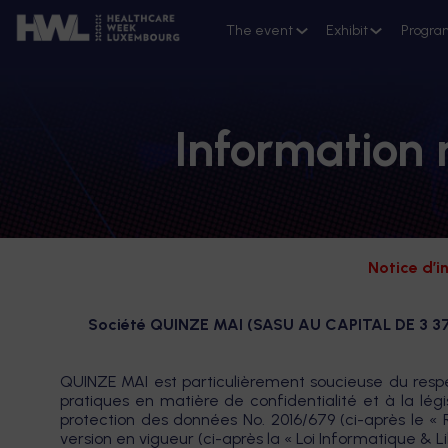
The event
Exhibit
Progra
Information 
Notice d’i
Société QUINZE MAI (SASU AU CAPITAL DE 3 3
QUINZE MAI est particulièrement soucieuse du resp
pratiques en matière de confidentialité et à la lé
protection des données No. 2016/679 (ci-après le « R
version en vigueur (ci-après la « Loi Informatique & L