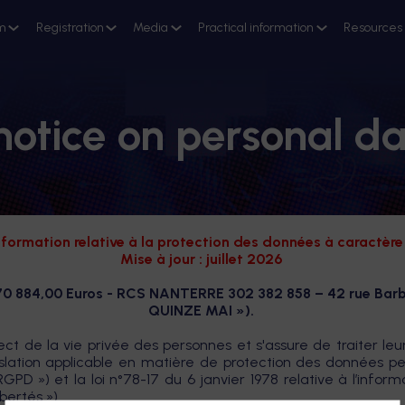
m
Registration
Media
Practical information
Resources
notice on personal da
nformation relative à la protection des données à caractèr
Mise à jour : juillet 2026
70 884,00 Euros - RCS NANTERRE 302 382 858 – 42 rue Ba
QUINZE MAI »).
ect de la vie privée des personnes et s'assure de traiter 
gislation applicable en matière de protection des données 
GPD ») et la loi n°78-17 du 6 janvier 1978 relative à l’inform
ibertés »).