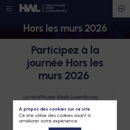
Hors les murs 2026
Participez à la
journée Hors les
murs 2026
La Healthcare Week Luxembourg
enrichit son programme avec des
sessions Hors les murs, conçues pour
A propos des cookies sur ce site
prolonger les échanges et les
Ce site utilise des cookies visant à
découvertes au-delà des portes
améliorer votre expérience.
de l’événement.