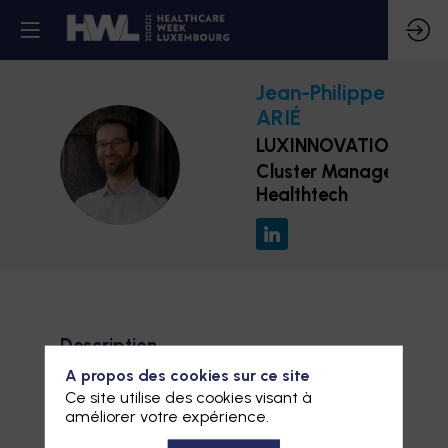
Jean-Philippe
ARIÉ
LUXINNOVATION
JA
Cluster Manager
Healthtech
Description
A propos des cookies sur ce site
Titulaire d'un doctorat en biochimie de
l'Université de Paris XI – Institut Pasteur,
Ce site utilise des cookies visant à
Jean-Philippe Arié dirige le Luxembourg
améliorer votre expérience.
HealthTech Cluster de Luxinnovation depuis