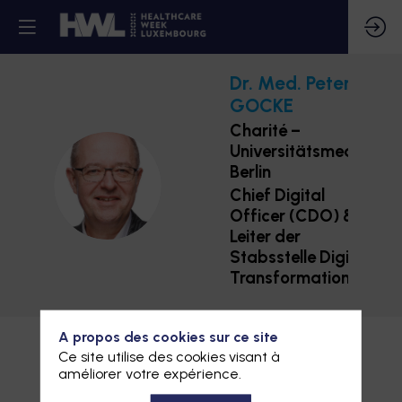
Dr. Med. Peter
GOCKE
Charité –
Universitätsmedizin
Berlin
DMPG
Chief Digital
Officer (CDO) &
Leiter der
Stabsstelle Digitale
Transformation
A propos des cookies sur ce site
Ce site utilise des cookies visant à
améliorer votre expérience.
Description