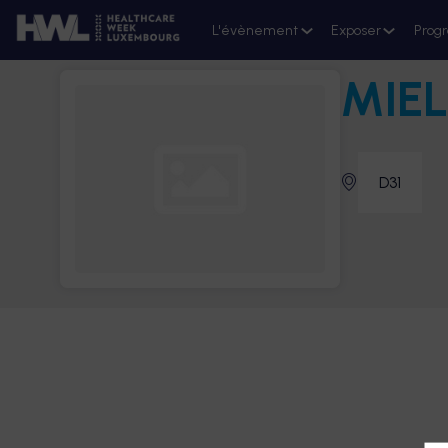
L'évènement
Exposer
Prog
MIEL
D31