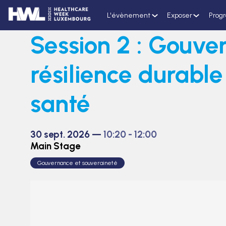
L'évènement
Exposer
Prog
Session 2 : Gouve
résilience durabl
santé
30 sept. 2026
—
10:20
-
12:00
Main Stage
Gouvernance et souveraineté