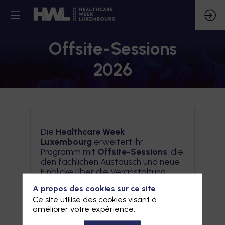
Offsite-Sessions
2026
Die
Healthcare Week
Luxembourg
erweitert ihr
Programm mit
Offsite-Sessions
, die
den fachlichen Austausch und neue
Einblicke über die Veranstaltung
hinaus ermöglichen.
A propos des cookies sur ce site
Ce site utilise des cookies visant à
Dieses Format bietet den
améliorer votre expérience.
Teilnehmenden die Möglichkeit,
Organisationen kennenzulernen, die