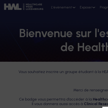
L'évènement
Exposer
Prog
Bienvenue sur l'e
de Heal
Vous souhaitez inscrire un groupe étudiant à la H
Merci de renseigner
Ce badge vous permettra d’accéder à la
Healthc
Il vous donnera aussi accès à
Clinical Res