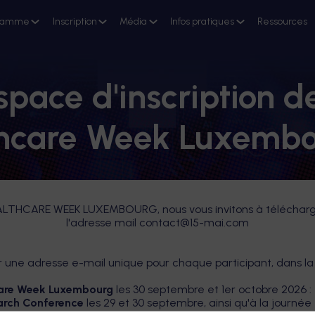
ramme
Inscription
Média
Infos pratiques
Ressources
space d'inscription 
thcare Week Luxembo
EALTHCARE WEEK LUXEMBOURG, nous vous invitons à télécharger 
l'adresse mail contact@15-mai.com
 une adresse e-mail unique pour chaque participant, dans la
are Week Luxembourg
les 30 septembre et 1er octobre 2026 :
earch Conference
les 29 et 30 septembre, ainsi qu'à la journée