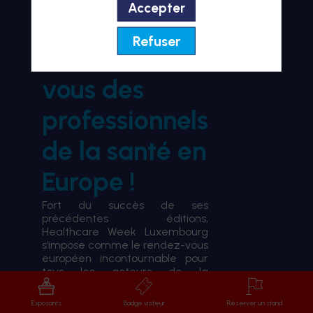
Accepter
BIENVENUE À HWL26
Refuser
le rendez-
vous des
professionnels
de la santé en
Europe !
Fort du succès de ses
précédentes éditions,
Healthcare Week Luxembourg
s’impose comme le rendez-vous
européen incontournable pour
tous les acteurs de la
transformation du système de
santé.
Exposants
Badge visiteur
Réserver un stand