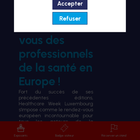
Accepter
BIENVENUE À HWL26
Refuser
le rendez-
vous des
professionnels
de la santé en
Europe !
Fort du succès de ses
précédentes éditions,
Healthcare Week Luxembourg
s’impose comme le rendez-vous
européen incontournable pour
tous les acteurs de la
transformation du système de
santé.
Exposants
Badge visiteur
Réserver un stand