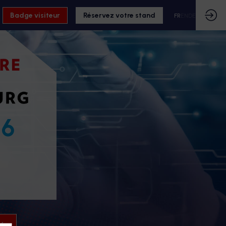
Badge visiteur
Réservez votre stand
FR
EN
DE
26
26