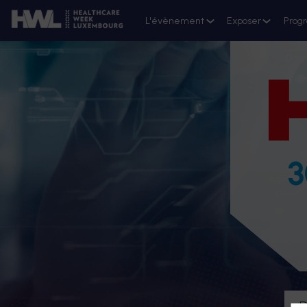
L'évènement
Exposer
Prog
3
D