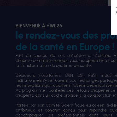
BIENVENUE À HWL26
le rendez-vous des pro
de la santé en Europe !
Fort du succès de ses précédentes éditions, 
s’impose comme le rendez-vous européen incontourn
la transformation du système de santé.
Décideurs hospitaliers, DRH, DSI, RSSI, industri
institutionnels s’y retrouvent pour échanger, partag
les innovations qui façonnent l’avenir des établissem
Au programme : conférences, retours d’expérience,
d’experts, dans un cadre propice à la collaboration et à
Portée par son Comité Scientifique européen, l’édi
ambitieux et concret, conçu pour répondre aux
accompagner les professionnels dans leurs tran