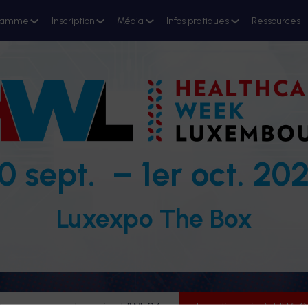
ramme
Inscription
Média
Infos pratiques
Ressources
0 sept. – 1er oct. 20
Luxexpo The Box
evenez partenaire HWL26
Je m'inscris à HWL