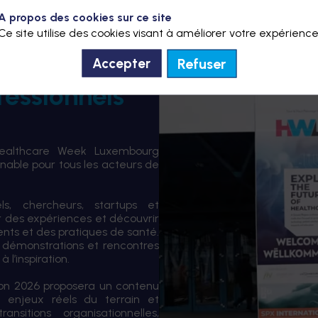
A propos des cookies sur ce site
Ce site utilise des cookies visant à améliorer votre expérience
Refuser
Accepter
fessionnels
Healthcare Week Luxembourg
able pour tous les acteurs de
els, chercheurs, startups et
er des expériences et découvrir
ents et des pratiques de santé.
 démonstrations et rencontres
 l’inspiration.
tion 2026 proposera un contenu
 enjeux réels du terrain et
sitions organisationnelles,