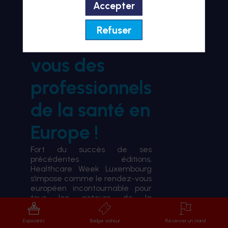
Accepter
BIENVENUE À HWL26
Refuser
le rendez-
vous des
professionnels
de la santé en
Europe !
Fort du succès de ses
précédentes éditions,
Healthcare Week Luxembourg
s’impose comme le rendez-vous
européen incontournable pour
tous les acteurs de la
transformation du système de
santé.
Exposants
Badge visiteur
Réserver un stand