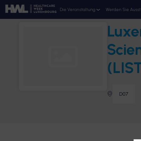
Die Veranstaltung
Werden Sie Ausst
Luxe
Ressourcen
Anmeldung 2026
Scie
(LIS
D07