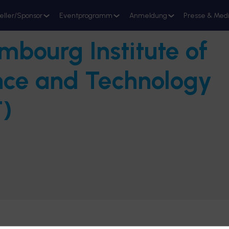
eller/Sponsor
Eventprogramm
Anmeldung
Presse & Med
mbourg Institute of
Stand reservieren
nce and Technology
T)