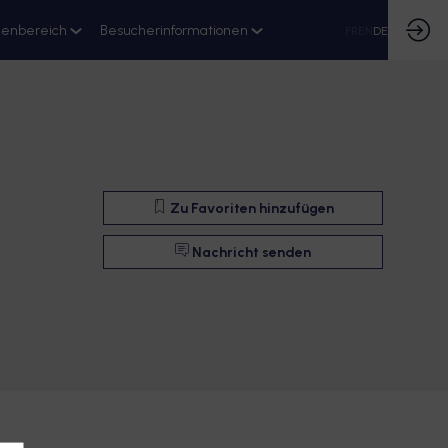
ienbereich
Besucherinformationen
FR
EN
DE
Zu Favoriten hinzufügen
Nachricht senden