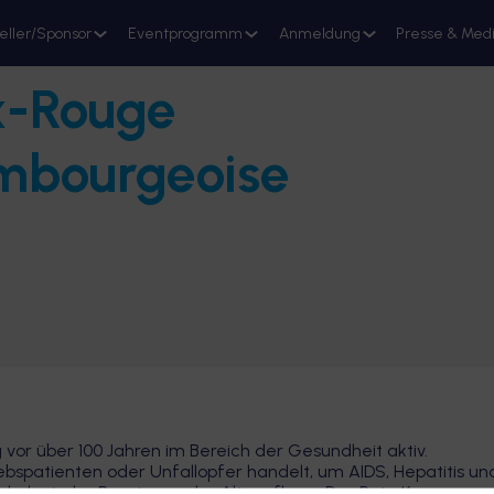
eller/Sponsor
Eventprogramm
Anmeldung
Presse & Med
x-Rouge
Stand reservieren
mbourgeoise
vor über 100 Jahren im Bereich der Gesundheit aktiv.
ebspatienten oder Unfallopfer handelt, um AIDS, Hepatitis un
ychologische Beratung oder Altenpflege: Das Rote Kreuz