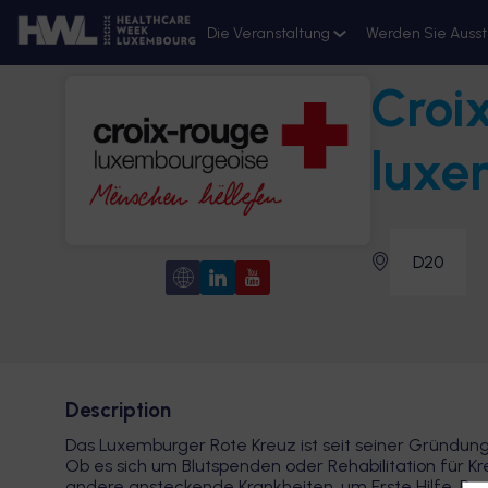
Die Veranstaltung
Werden Sie Ausst
Croi
Ressourcen
Anmeldung 2026
luxe
D20
Description
Das Luxemburger Rote Kreuz ist seit seiner Gründung 
Ob es sich um Blutspenden oder Rehabilitation für Kr
andere ansteckende Krankheiten, um Erste Hilfe, Ps