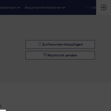
ienbereich
Besucherinformationen
FR
EN
DE
Zu Favoriten hinzufügen
Nachricht senden
d