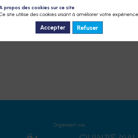
en von Ehrenamtlichen und seinen Blutspendern.
A propos des cookies sur ce site
Ce site utilise des cookies visant à améliorer votre expérience
elzahl an Gesundheitsdienstleistungen, die darauf abzielen,
u gewährleisten.
Refuser
Accepter
Organisiert von