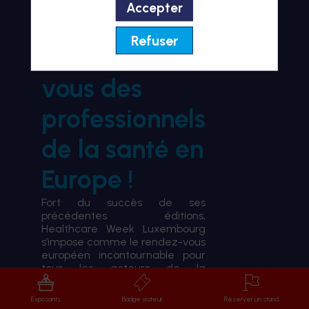
Accepter
BIENVENUE À HWL26
Refuser
le rendez-
vous des
professionnels
de la santé en
Europe !
Fort du succès de ses
précédentes éditions,
Healthcare Week Luxembourg
s’impose comme le rendez-vous
européen incontournable pour
tous les acteurs de la
transformation du système de
santé.
Exposants
Badge visiteur
Réserver un stand