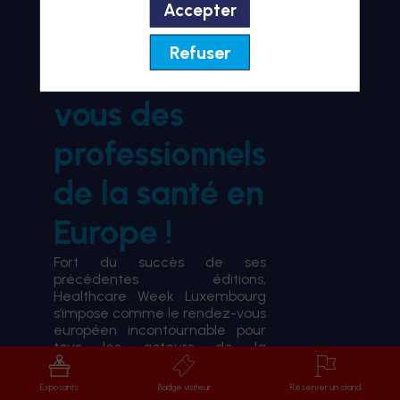
Accepter
BIENVENUE À HWL26
Refuser
le rendez-
vous des
professionnels
de la santé en
Europe !
Fort du succès de ses
précédentes éditions,
Healthcare Week Luxembourg
s’impose comme le rendez-vous
européen incontournable pour
tous les acteurs de la
transformation du système de
santé.
Exposants
Badge visiteur
Réserver un stand