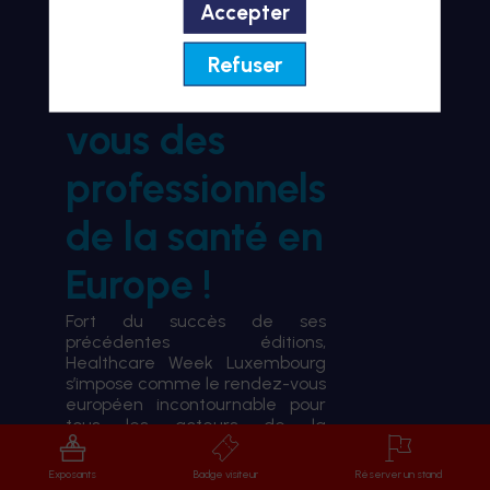
Accepter
BIENVENUE À HWL26
Refuser
le rendez-
vous des
professionnels
de la santé en
Europe !
Fort du succès de ses
précédentes éditions,
Healthcare Week Luxembourg
s’impose comme le rendez-vous
européen incontournable pour
tous les acteurs de la
transformation du système de
santé.
Exposants
Badge visiteur
Réserver un stand