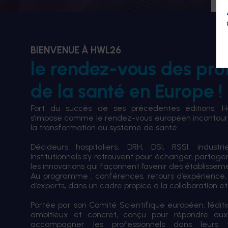
BIENVENUE À HWL26
le rendez-vous des pro
de la santé en Europe !
Fort du succès de ses précédentes éditions, 
s’impose comme le rendez-vous européen incontourn
la transformation du système de santé.
Décideurs hospitaliers, DRH, DSI, RSSI, industri
institutionnels s’y retrouvent pour échanger, partag
les innovations qui façonnent l’avenir des établissem
Au programme : conférences, retours d’expérience,
d’experts, dans un cadre propice à la collaboration et à
Portée par son Comité Scientifique européen, l’édi
ambitieux et concret, conçu pour répondre aux
accompagner les professionnels dans leurs tran