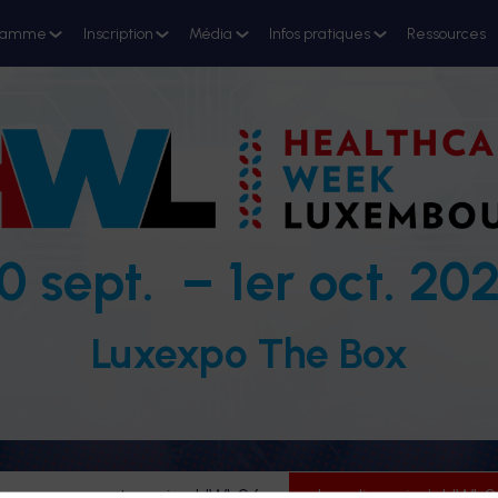
ramme
Inscription
Média
Infos pratiques
Ressources
0 sept. – 1er oct. 20
Luxexpo The Box
evenez partenaire HWL26
Je m'inscris à HWL