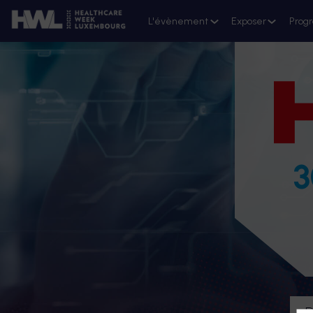
L'évènement
Exposer
Prog
3
D