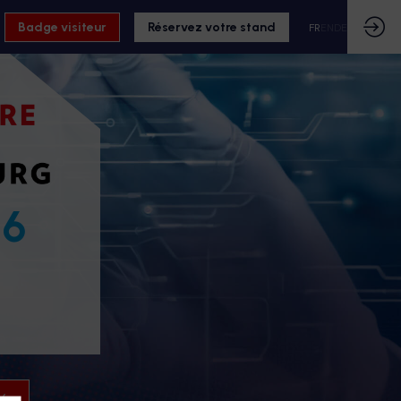
Badge visiteur
Réservez votre stand
FR
EN
DE
26
26