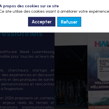
A propos des cookies sur ce site
Ce site utilise des cookies visant à améliorer votre expérience
Refuser
Accepter
fessionnels
Healthcare Week Luxembourg
able pour tous les acteurs de
els, chercheurs, startups et
er des expériences et découvrir
ents et des pratiques de santé.
 démonstrations et rencontres
 l’inspiration.
tion 2026 proposera un contenu
 enjeux réels du terrain et
sitions organisationnelles,