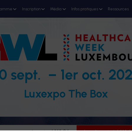
ramme
Inscription
Média
Infos pratiques
Ressources
0 sept. – 1er oct. 20
Luxexpo The Box
evenez partenaire HWL26
Je m'inscris à HWL