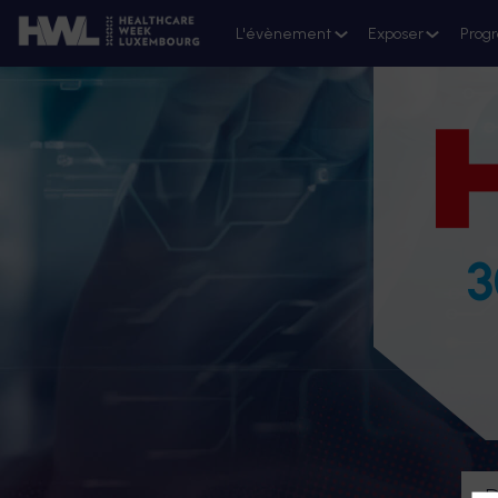
L'évènement
Exposer
Prog
3
D