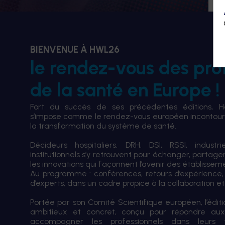
BIENVENUE À HWL26
le rendez-vous des pro
de la santé en Europe !
Fort du succès de ses précédentes éditions, 
s’impose comme le rendez-vous européen incontourn
la transformation du système de santé.
Décideurs hospitaliers, DRH, DSI, RSSI, industri
institutionnels s’y retrouvent pour échanger, partag
les innovations qui façonnent l’avenir des établissem
Au programme : conférences, retours d’expérience,
d’experts, dans un cadre propice à la collaboration et à
Portée par son Comité Scientifique européen, l’édi
ambitieux et concret, conçu pour répondre aux
accompagner les professionnels dans leurs tran