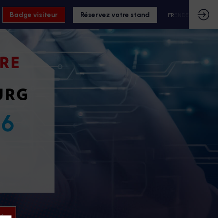
Badge visiteur
Réservez votre stand
FR
EN
DE
26
26