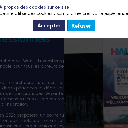
A propos des cookies sur ce site
Ce site utilise des cookies visant à améliorer votre expérience
Refuser
Accepter
fessionnels
Healthcare Week Luxembourg
able pour tous les acteurs de
els, chercheurs, startups et
er des expériences et découvrir
ents et des pratiques de santé.
 démonstrations et rencontres
 l’inspiration.
tion 2026 proposera un contenu
 enjeux réels du terrain et
sitions organisationnelles,