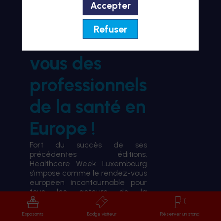
Accepter
BIENVENUE À HWL26
Refuser
le rendez-
vous des
professionnels
de la santé en
Europe !
Fort du succès de ses
précédentes éditions,
Healthcare Week Luxembourg
s’impose comme le rendez-vous
européen incontournable pour
tous les acteurs de la
transformation du système de
santé.
Exposants
Badge visiteur
Réserver un stand