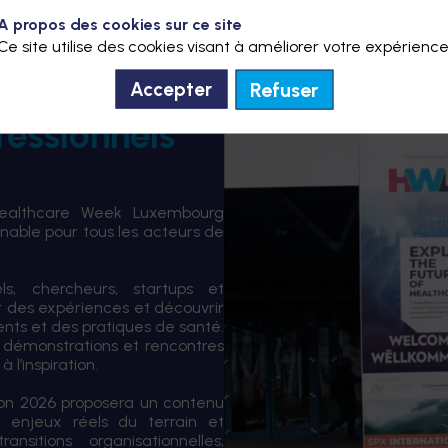
A propos des cookies sur ce site
Ce site utilise des cookies visant à améliorer votre expérience
Refuser
Accepter
fessionnels
Healthcare Week Luxembourg
able pour tous les acteurs de
els, chercheurs, startups et
er des expériences et découvrir
ents et des pratiques de santé.
 démonstrations et rencontres
 l’inspiration.
tion 2026 proposera un contenu
 enjeux réels du terrain et
sitions organisationnelles,