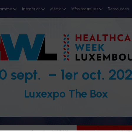
ramme
Inscription
Média
Infos pratiques
Ressources
0 sept. – 1er oct. 20
Luxexpo The Box
evenez partenaire HWL26
Je m'inscris à HWL