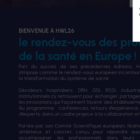
BIENVENUE À HWL26
le rendez-vous des pro
de la santé en Europe !
Fort du succès de ses précédentes éditions, 
s’impose comme le rendez-vous européen incontourn
la transformation du système de santé.
Décideurs hospitaliers, DRH, DSI, RSSI, industri
institutionnels s’y retrouvent pour échanger, partag
les innovations qui façonnent l’avenir des établissem
Au programme : conférences, retours d’expérience,
d’experts, dans un cadre propice à la collaboration et à
Portée par son Comité Scientifique européen, l’édi
ambitieux et concret, conçu pour répondre aux
accompagner les professionnels dans leurs tran