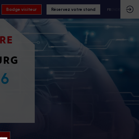
Badge visiteur
Réservez votre stand
FR
EN
DE
26
26