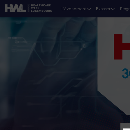
L'évènement
Exposer
Prog
3
D