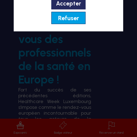
Accepter
BIENVENUE À HWL26
Refuser
le rendez-
vous des
professionnels
de la santé en
Europe !
Fort du succès de ses
précédentes éditions,
Healthcare Week Luxembourg
s’impose comme le rendez-vous
européen incontournable pour
tous les acteurs de la
transformation du système de
santé.
Exposants
Badge visiteur
Réserver un stand