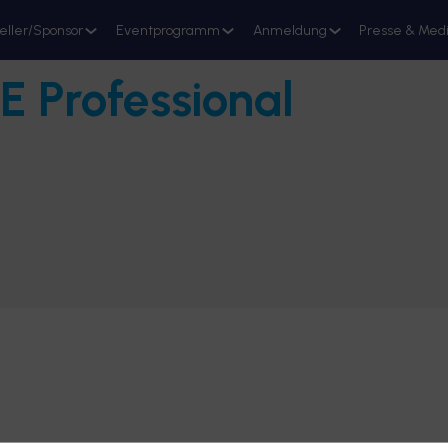
eller/Sponsor
Eventprogramm
Anmeldung
Presse & Med
E Professional
Stand reservieren