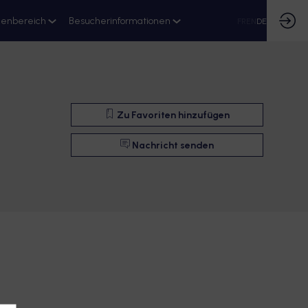
ienbereich
Besucherinformationen
FR
EN
DE
Zu Favoriten hinzufügen
Nachricht senden