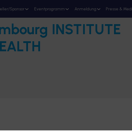
eller/Sponsor
Eventprogramm
Anmeldung
Presse & Med
mbourg INSTITUTE
Stand reservieren
HEALTH