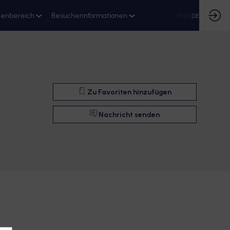
ienbereich
Besucherinformationen
FR
EN
DE
Zu Favoriten hinzufügen
Nachricht senden