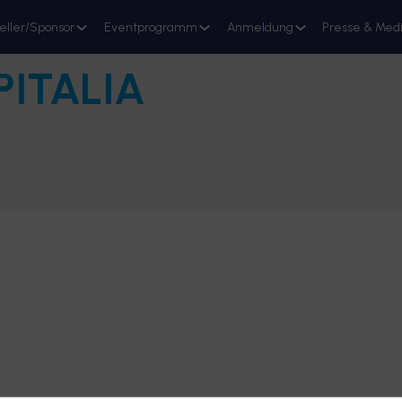
eller/Sponsor
Eventprogramm
Anmeldung
Presse & Med
ITALIA
Stand reservieren