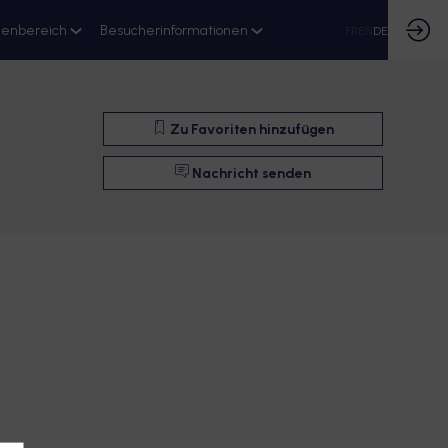
ienbereich
Besucherinformationen
FR
EN
DE
Zu Favoriten hinzufügen
Nachricht senden