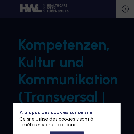
Kompetenzen,
Kultur und
Kommunikation
(Transversal |
alle
A propos des cookies sur ce site
Ce site utilise des cookies visant à
améliorer votre expérience.
Zeithorizonte)