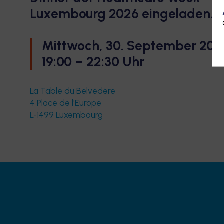
Luxembourg
2026
eingeladen.
Mittwoch, 30. September 202
19:00 – 22:30 Uhr
La Table du Belvédère
4 Place de l'Europe
L-1499 Luxembourg