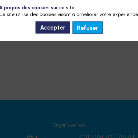
*
E-Mail
A propos des cookies sur ce site
Ce site utilise des cookies visant à améliorer votre expérience
6
Refuser
Accepter
*
Werden Sie an der Gala teilnehmen?
Ja
Nein
Organisiert von