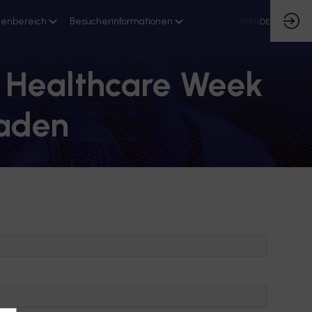
ienbereich
Besucherinformationen
FR
EN
DE
r Healthcare Week
aden