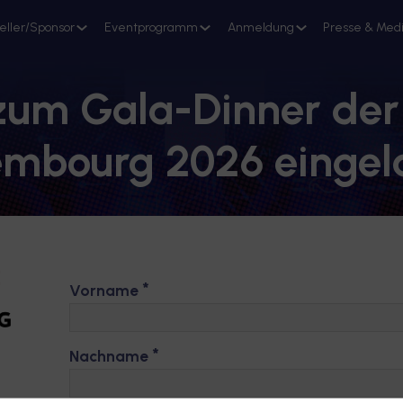
eller/Sponsor
Eventprogramm
Anmeldung
Presse & Med
Stand reservieren
h zum Gala-Dinner de
embourg 2026 eingel
*
Vorname
*
Nachname