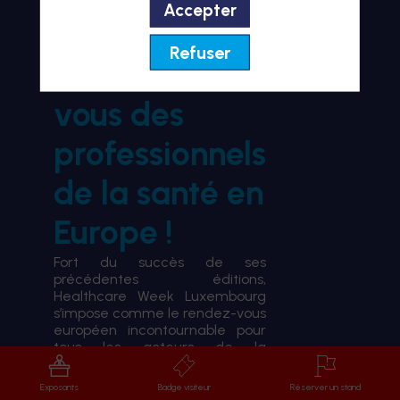
Accepter
BIENVENUE À HWL26
Refuser
le rendez-
vous des
professionnels
de la santé en
Europe !
Fort du succès de ses
précédentes éditions,
Healthcare Week Luxembourg
s’impose comme le rendez-vous
européen incontournable pour
tous les acteurs de la
transformation du système de
santé.
Exposants
Badge visiteur
Réserver un stand