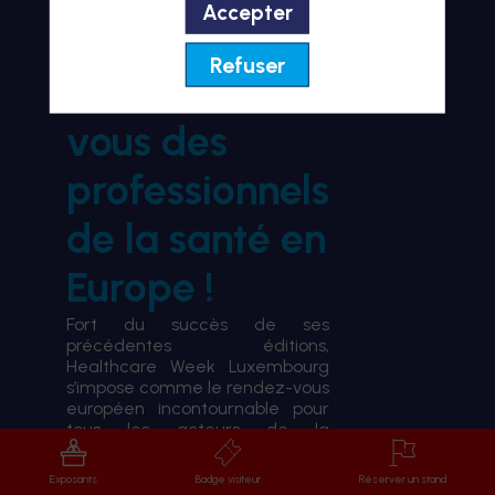
Accepter
BIENVENUE À HWL26
Refuser
le rendez-
vous des
professionnels
de la santé en
Europe !
Fort du succès de ses
précédentes éditions,
Healthcare Week Luxembourg
s’impose comme le rendez-vous
européen incontournable pour
tous les acteurs de la
transformation du système de
santé.
Exposants
Badge visiteur
Réserver un stand