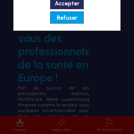
Accepter
BIENVENUE À HWL26
Refuser
le rendez-
vous des
professionnels
de la santé en
Europe !
Fort du succès de ses
précédentes éditions,
Healthcare Week Luxembourg
s’impose comme le rendez-vous
européen incontournable pour
tous les acteurs de la
transformation du système de
santé.
Exposants
Badge visiteur
Réserver un stand