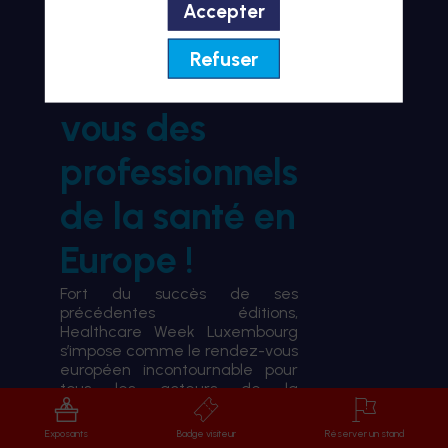
Accepter
BIENVENUE À HWL26
Refuser
le rendez-
vous des
professionnels
de la santé en
Europe !
Fort du succès de ses
précédentes éditions,
Healthcare Week Luxembourg
s’impose comme le rendez-vous
européen incontournable pour
tous les acteurs de la
transformation du système de
santé.
Exposants
Badge visiteur
Réserver un stand