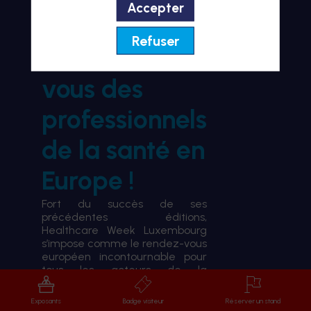
Accepter
BIENVENUE À HWL26
Refuser
le rendez-
vous des
professionnels
de la santé en
Europe !
Fort du succès de ses
précédentes éditions,
Healthcare Week Luxembourg
s’impose comme le rendez-vous
européen incontournable pour
tous les acteurs de la
transformation du système de
santé.
Exposants
Badge visiteur
Réserver un stand