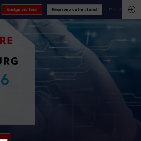
Badge visiteur
Réservez votre stand
FR
EN
DE
26
26