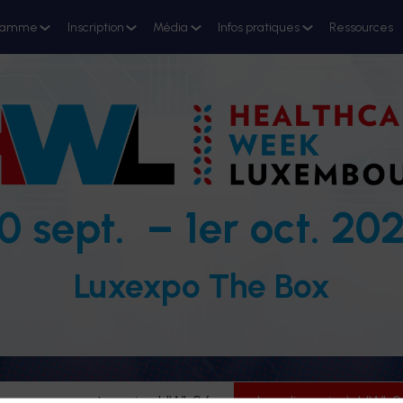
ramme
Inscription
Média
Infos pratiques
Ressources
0 sept. – 1er oct. 20
Luxexpo The Box
evenez partenaire HWL26
Je m'inscris à HWL