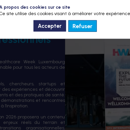
A propos des cookies sur ce site
Ce site utilise des cookies visant à améliorer votre expérience
Refuser
Accepter
fessionnels
Healthcare Week Luxembourg
able pour tous les acteurs de
els, chercheurs, startups et
er des expériences et découvrir
ents et des pratiques de santé.
 démonstrations et rencontres
 l’inspiration.
tion 2026 proposera un contenu
 enjeux réels du terrain et
sitions organisationnelles,