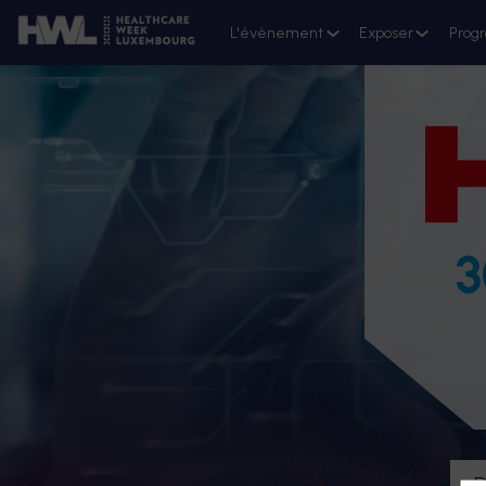
L'évènement
Exposer
Prog
3
D