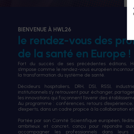
BIENVENUE À HWL26
le rendez-vous des pro
de la santé en Europe !
Fort du succès de ses précédentes éditions, 
s’impose comme le rendez-vous européen incontourn
la transformation du système de santé.
Décideurs hospitaliers, DRH, DSI, RSSI, industri
institutionnels s’y retrouvent pour échanger, partag
les innovations qui façonnent l’avenir des établissem
Au programme : conférences, retours d’expérience,
d’experts, dans un cadre propice à la collaboration et à
Portée par son Comité Scientifique européen, l’édi
ambitieux et concret, conçu pour répondre aux
accompagner les professionnels dans leurs tran