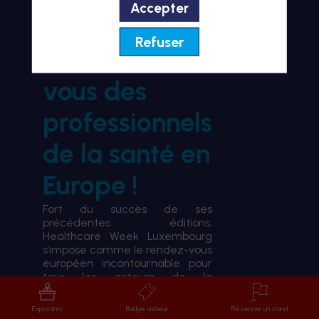
Accepter
BIENVENUE À HWL26
Refuser
le rendez-
vous des
professionnels
de la santé en
Europe !
Fort du succès de ses
précédentes éditions,
Healthcare Week Luxembourg
s’impose comme le rendez-vous
européen incontournable pour
tous les acteurs de la
transformation du système de
santé.
Exposants
Badge visiteur
Réserver un stand