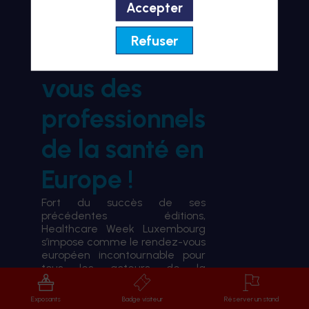
Accepter
BIENVENUE À HWL26
Refuser
le rendez-
vous des
professionnels
de la santé en
Europe !
Fort du succès de ses
précédentes éditions,
Healthcare Week Luxembourg
s’impose comme le rendez-vous
européen incontournable pour
tous les acteurs de la
transformation du système de
santé.
Exposants
Badge visiteur
Réserver un stand