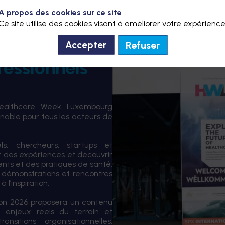
A propos des cookies sur ce site
Ce site utilise des cookies visant à améliorer votre expérience
Refuser
Accepter
fessionnels
Healthcare Week Luxembourg
able pour tous les acteurs de
els, chercheurs, startups et
er des expériences et découvrir
ents et des pratiques de santé.
 démonstrations et rencontres
 l’inspiration.
tion 2026 proposera un contenu
 enjeux réels du terrain et
sitions organisationnelles,