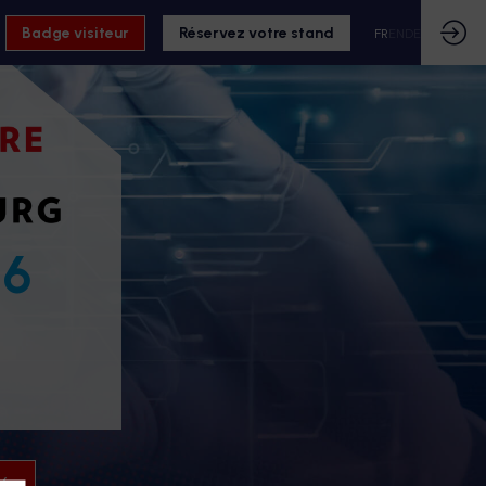
Badge visiteur
Réservez votre stand
FR
EN
DE
26
26