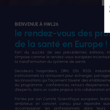
BIENVENUE À HWL26
le rendez-vous des pro
de la santé en Europe !
Fort du succès de ses précédentes éditions, 
s’impose comme le rendez-vous européen incontourn
la transformation du système de santé.
Décideurs hospitaliers, DRH, DSI, RSSI, industri
institutionnels s’y retrouvent pour échanger, partag
les innovations qui façonnent l’avenir des établissem
Au programme : conférences, retours d’expérience,
d’experts, dans un cadre propice à la collaboration et à
Portée par son Comité Scientifique européen, l’édi
ambitieux et concret, conçu pour répondre aux
accompagner les professionnels dans leurs tran