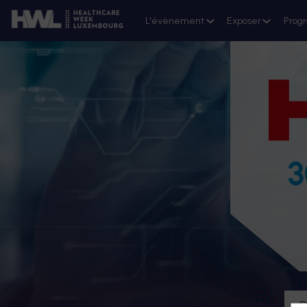
L'évènement
Exposer
Prog
3
D