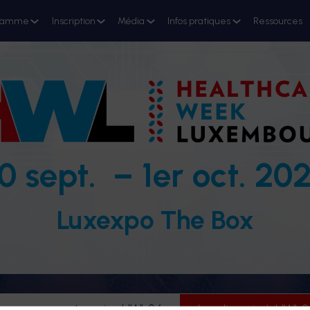
ramme
Inscription
Média
Infos pratiques
Ressources
0 sept. – 1er oct. 20
Luxexpo The Box
evenez partenaire HWL26
Je m'inscris à HWL