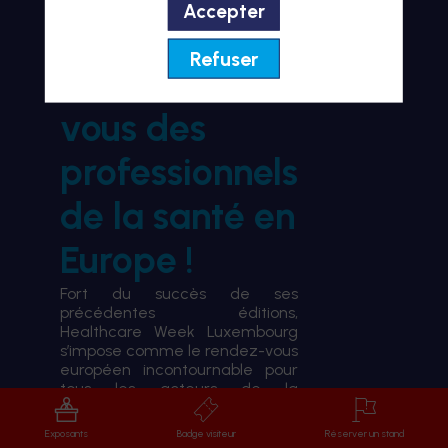
Accepter
BIENVENUE À HWL26
Refuser
le rendez-
vous des
professionnels
de la santé en
Europe !
Fort du succès de ses
précédentes éditions,
Healthcare Week Luxembourg
s’impose comme le rendez-vous
européen incontournable pour
tous les acteurs de la
transformation du système de
santé.
Exposants
Badge visiteur
Réserver un stand