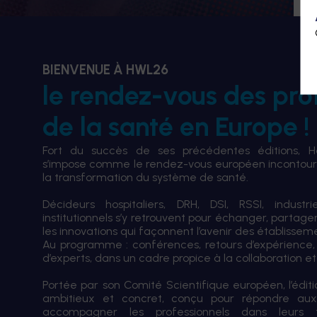
BIENVENUE À HWL26
le rendez-vous des pro
de la santé en Europe !
Fort du succès de ses précédentes éditions, 
s’impose comme le rendez-vous européen incontourn
la transformation du système de santé.
Décideurs hospitaliers, DRH, DSI, RSSI, industri
institutionnels s’y retrouvent pour échanger, partag
les innovations qui façonnent l’avenir des établissem
Au programme : conférences, retours d’expérience,
d’experts, dans un cadre propice à la collaboration et à
Portée par son Comité Scientifique européen, l’édi
ambitieux et concret, conçu pour répondre aux
accompagner les professionnels dans leurs tran