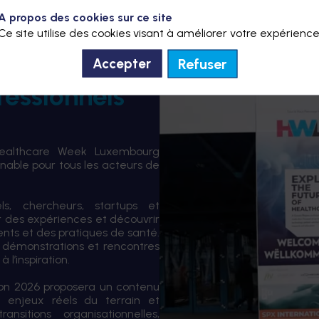
A propos des cookies sur ce site
Ce site utilise des cookies visant à améliorer votre expérience
Refuser
Accepter
fessionnels
Healthcare Week Luxembourg
able pour tous les acteurs de
els, chercheurs, startups et
er des expériences et découvrir
ents et des pratiques de santé.
 démonstrations et rencontres
 l’inspiration.
tion 2026 proposera un contenu
 enjeux réels du terrain et
sitions organisationnelles,