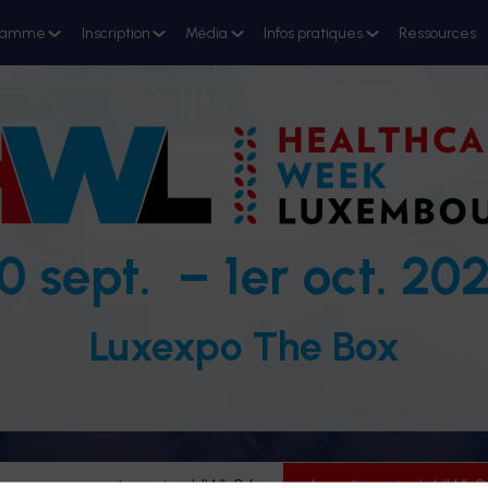
ramme
Inscription
Média
Infos pratiques
Ressources
0 sept. – 1er oct. 20
Luxexpo The Box
evenez partenaire HWL26
Je m'inscris à HWL