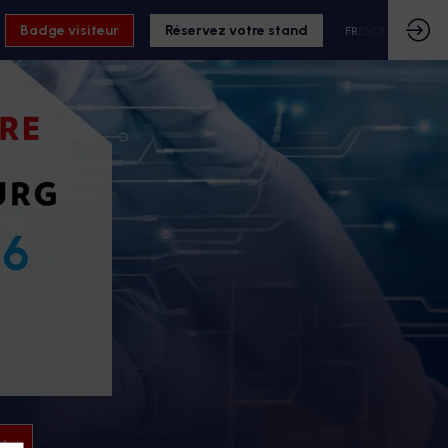
Badge visiteur
Réservez votre stand
FR
EN
DE
26
26