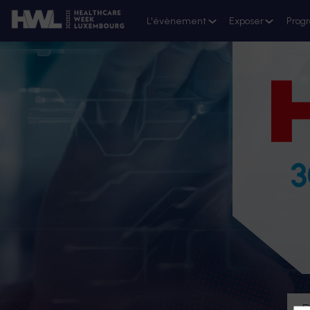
L'évènement
Exposer
Prog
3
D