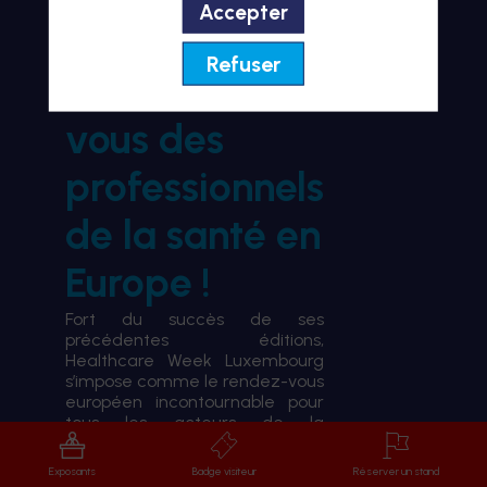
Accepter
BIENVENUE À HWL26
Refuser
le rendez-
vous des
professionnels
de la santé en
Europe !
Fort du succès de ses
précédentes éditions,
Healthcare Week Luxembourg
s’impose comme le rendez-vous
européen incontournable pour
tous les acteurs de la
transformation du système de
santé.
Exposants
Badge visiteur
Réserver un stand