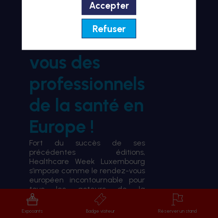
Accepter
BIENVENUE À HWL26
Refuser
le rendez-
vous des
professionnels
de la santé en
Europe !
Fort du succès de ses
précédentes éditions,
Healthcare Week Luxembourg
s’impose comme le rendez-vous
européen incontournable pour
tous les acteurs de la
transformation du système de
santé.
Exposants
Badge visiteur
Réserver un stand